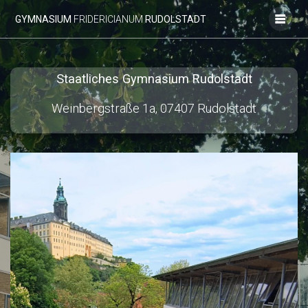
Zum
GYMNASIUM
FRIDERICIANUM
RUDOLSTADT
Inhalt
springen
Staatliches Gymnasium Rudolstadt
Weinbergstraße 1a, 07407 Rudolstadt