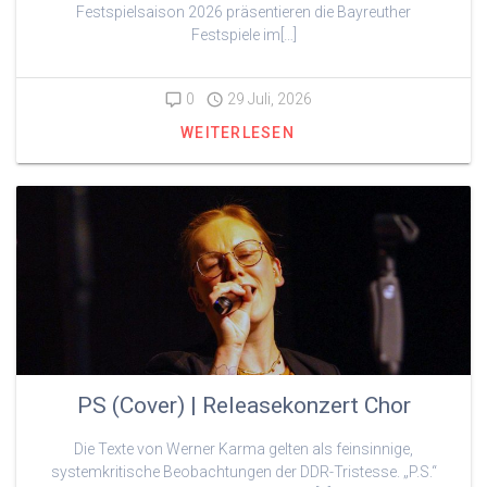
Festspielsaison 2026 präsentieren die Bayreuther
Festspiele im[…]
0
29 Juli, 2026
WEITERLESEN
PS (Cover) | Releasekonzert Chor
Die Texte von Werner Karma gelten als feinsinnige,
systemkritische Beobachtungen der DDR-Tristesse. „P.S.“