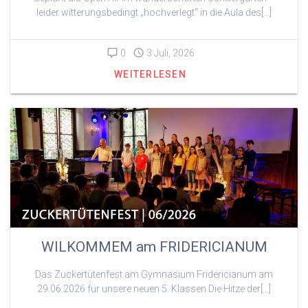
leider witterungsbedingt „hochverlegt“ in die Aula des[…]
0
3 Juli, 2026
WEITERLESEN
WILKOMMEM am FRIDERICIANUM
Das Zuckertütenfest am Gymnasium Fridericianum am
29.06.2026 für unsere neuen 5. Klassen Die Hitze der[…]