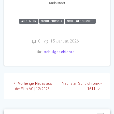
Rudolstadt
ALLGEMEIN
SCHULCHRONIK
SCHULGESCHICHTE
0
15 Januar, 2026
schulgeschichte
Beitragsnavigation
Vorheriger
Nächster
Vorherige:
Neues aus
Nächster:
Schulchronik –
Beitrag:
Beitrag:
der Film-AG | 12/2025
1611