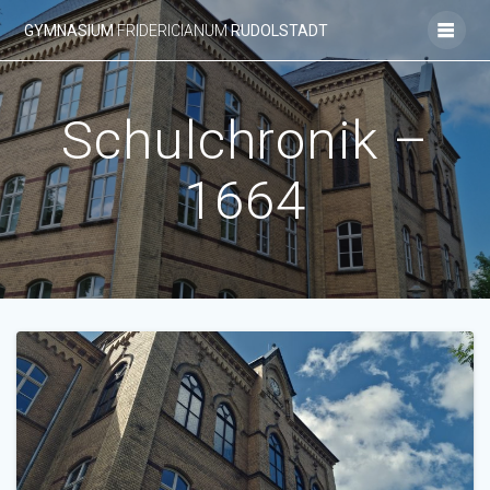
Zum
GYMNASIUM
FRIDERICIANUM
RUDOLSTADT
Inhalt
springen
Schulchronik –
1664