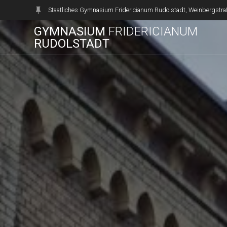
Zum
Staatliches Gymnasium Fridericianum Rudolstadt, Weinbergstra
Inhalt
GYMNASIUM
FRIDERICIANUM
springen
RUDOLSTADT