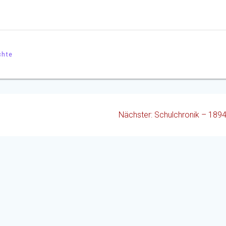
chte
Nächster
Nächster:
Schulchronik – 189
Beitrag: