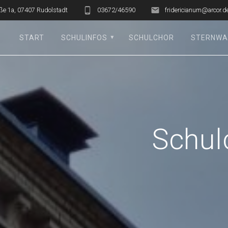
ße 1a, 07407 Rudolstadt
03672/46590
fridericianum@arcor.d
START
SCHULINFOS
SCHULCHOR
STERNWA
Schul