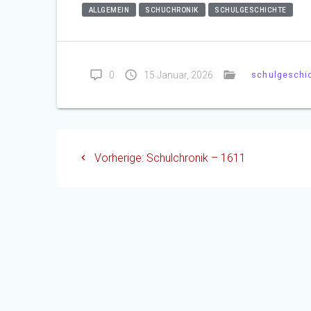
ALLGEMEIN
SCHUCHRONIK
SCHULGESCHICHTE
0
15 Januar, 2026
schulgeschi
Beitragsnavigation
Vorheriger
Vorherige:
Schulchronik – 1611
Beitrag: