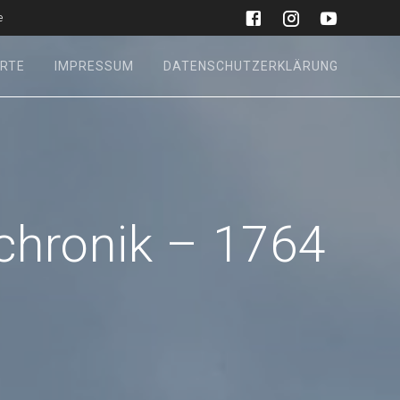
e
RTE
IMPRESSUM
DATENSCHUTZERKLÄRUNG
chronik – 1764