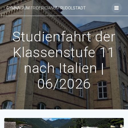
Zum
GYMNASIUM
FRIDERICIANUM
RUDOLSTADT
Inhalt
springen
Studienfahrt der
Klassenstufe 11
nach Italien |
06/2026