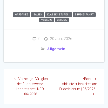
GARDASEE
ITALIEN
KLASSENSTUFE11
STUDIENFAHRT
VENEDIG
VERONA
0
20 Juni, 2026
Allgemein
Beitragsnavigation
Vorheriger
Nächst
Vorherige:
Gültigkeit
Nächster:
Beitrag:
Beitrag
der Busausweise |
Abiturfeierlichkeiten am
Landratsamt-INFO |
Fridericianum | 06/2026
06/2026