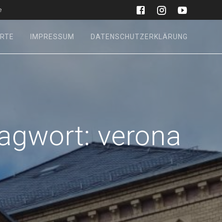
e
RTE
IMPRESSUM
DATENSCHUTZERKLÄRUNG
agwort:
verona