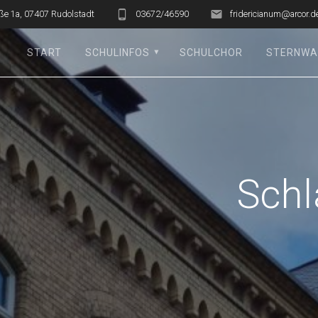
ße 1a, 07407 Rudolstadt
03672/46590
fridericianum@arcor.d
START
SCHULINFOS
SCHULCHOR
STERNWA
Schl