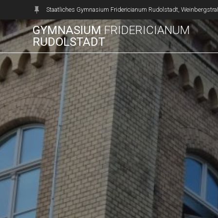
Zum
Staatliches Gymnasium Fridericianum Rudolstadt, Weinbergstra
Inhalt
GYMNASIUM
FRIDERICIANUM
springen
RUDOLSTADT