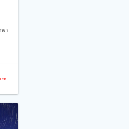
hmen
sen