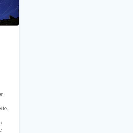
en
lte,
m
e