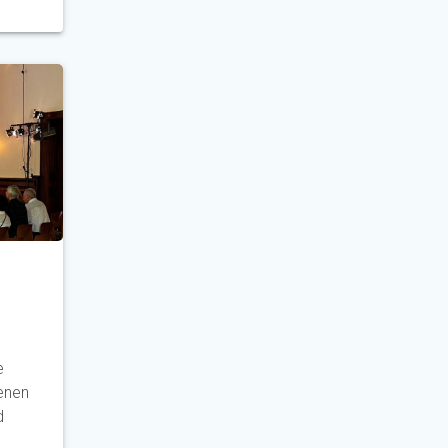
e
enen
d