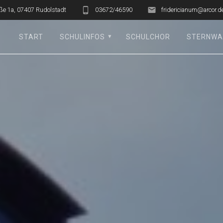
ße 1a, 07407 Rudolstadt
03672/46590
fridericianum@arcor.d
START
SCHULINFOS
SCHULCHOR
STERNWA