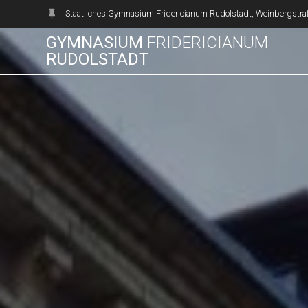
Zum
Staatliches Gymnasium Fridericianum Rudolstadt, Weinbergstra
Inhalt
GYMNASIUM
FRIDERICIANUM
springen
RUDOLSTADT