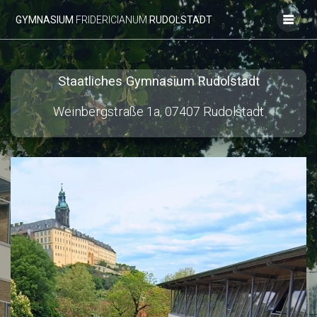
Zum
GYMNASIUM
FRIDERICIANUM
RUDOLSTADT
Inhalt
springen
Staatliches Gymnasium Rudolstadt
Weinbergstraße 1a, 07407 Rudolstadt