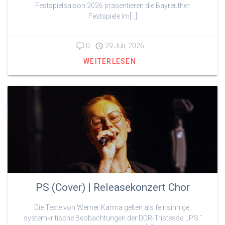
Festspielsaison 2026 präsentieren die Bayreuther
Festspiele im[…]
0
29 Juli, 2026
WEITERLESEN
PS (Cover) | Releasekonzert Chor
Die Texte von Werner Karma gelten als feinsinnige,
systemkritische Beobachtungen der DDR-Tristesse. „P.S.“