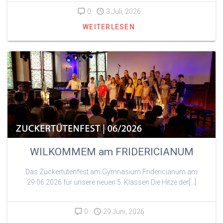
0
3 Juli, 2026
WEITERLESEN
WILKOMMEM am FRIDERICIANUM
Das Zuckertütenfest am Gymnasium Fridericianum am
29.06.2026 für unsere neuen 5. Klassen Die Hitze der[…]
0
29 Juni, 2026