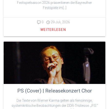
Festspielsaison 2026 präsentieren die Bayreuther
Festspiele im[…]
0
29 Juli, 2026
WEITERLESEN
PS (Cover) | Releasekonzert Chor
Die Texte von Werner Karma gelten als feinsinnige,
systemkritische Beobachtungen der DDR-Tristesse. „P.S.“