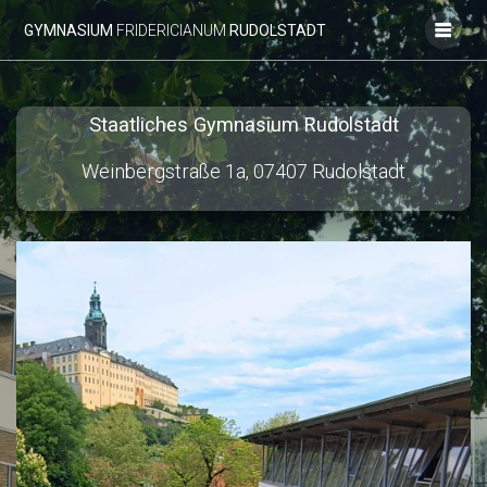
Zum
GYMNASIUM
FRIDERICIANUM
RUDOLSTADT
Inhalt
springen
Staatliches Gymnasium Rudolstadt
Weinbergstraße 1a, 07407 Rudolstadt