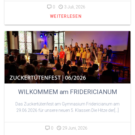
0
3 Juli, 2026
WEITERLESEN
WILKOMMEM am FRIDERICIANUM
Das Zuckertütenfest am Gymnasium Fridericianum am
29.06.2026 für unsere neuen 5. Klassen Die Hitze der[…]
0
29 Juni, 2026