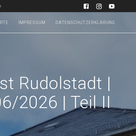
e
RTE
IMPRESSUM
DATENSCHUTZERKLÄRUNG
st Rudolstadt |
6/2026 | Teil II