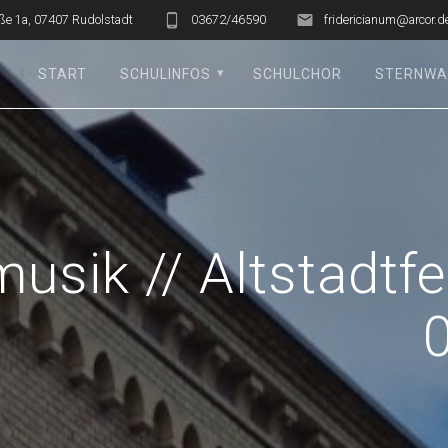
ße 1a, 07407 Rudolstadt
03672/46590
fridericianum@arcor.d
START
SCHULINFOS
SCHULCHOR
STERNWA
usik // Altstadtfe
0