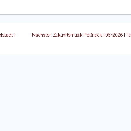
Nächster
lstadt |
Nächster:
Zukunftsmusik Pößneck | 06/2026 | Teil
Beitrag:
ridericianum@arcor.de
Tel. 03672/46590