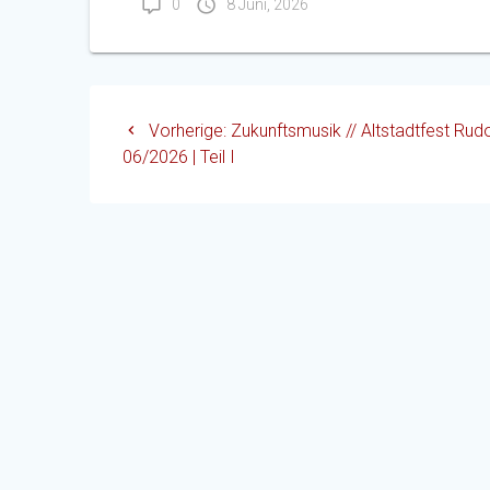
0
8 Juni, 2026
Beitragsnavigation
Vorheriger
Vorherige:
Zukunftsmusik // Altstadtfest Rudo
Beitrag:
06/2026 | Teil I
Weinbergstraße 1a, 07407 Rudolstadt
f