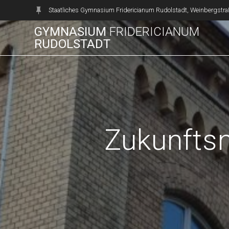
Zum
Staatliches Gymnasium Fridericianum Rudolstadt, Weinbergstra
Inhalt
GYMNASIUM
FRIDERICIANUM
springen
RUDOLSTADT
Zukunftsm