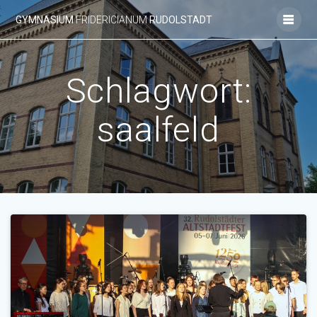
Zum
GYMNASIUM
FRIDERICIANUM
RUDOLSTADT
Inhalt
springen
Schlagwort:
saalfeld