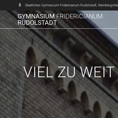
Zum
Staatliches Gymnasium Fridericianum Rudolstadt, Weinbergstra
Inhalt
GYMNASIUM
FRIDERICIANUM
springen
RUDOLSTADT
VIEL ZU WEIT 