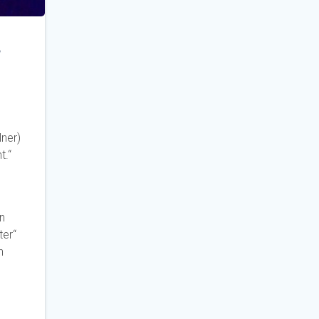
W
lner)
t.“
n
ter“
n