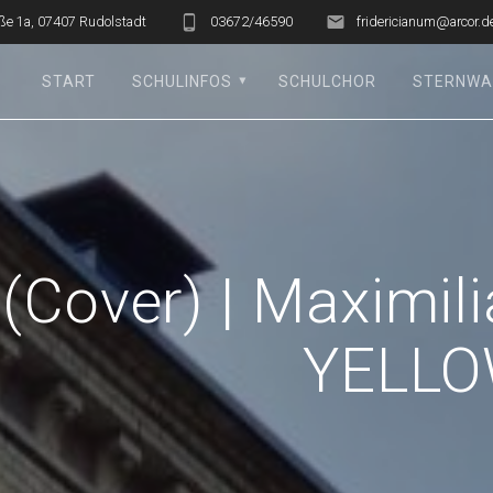
ße 1a, 07407 Rudolstadt
03672/46590
fridericianum@arcor.d
START
SCHULINFOS
SCHULCHOR
STERNWA
(Cover) | Maximil
YELLO