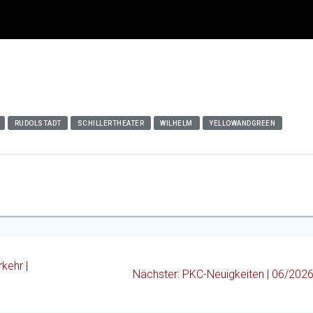
RUDOLSTADT
SCHILLERTHEATER
WILHELM
YELLOWANDGREEN
kehr |
Nächster
Nächster:
PKC-Neuigkeiten | 06/202
Beitrag: