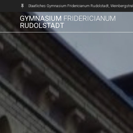
Zum
Staatliches Gymnasium Fridericianum Rudolstadt, Weinbergstra
Inhalt
GYMNASIUM
FRIDERICIANUM
springen
RUDOLSTADT