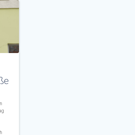
aße
n
ag
h