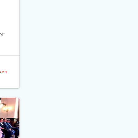
or
sen