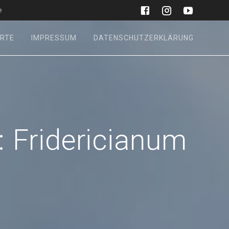
e
RTE
IMPRESSUM
DATENSCHUTZERKLÄRUNG
:
Fridericianum