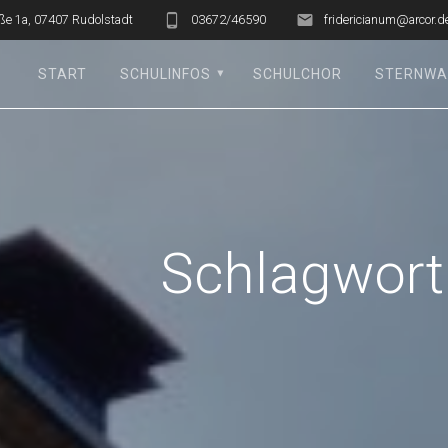
ße 1a, 07407 Rudolstadt
03672/46590
fridericianum@arcor.d
START
SCHULINFOS
SCHULCHOR
STERNWA
Schlagwort