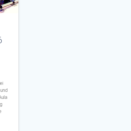
m
6
ei
 und
Aula
ng
e