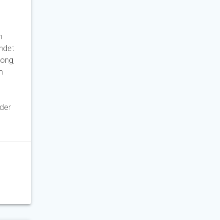
n
ndet
song,
m
der