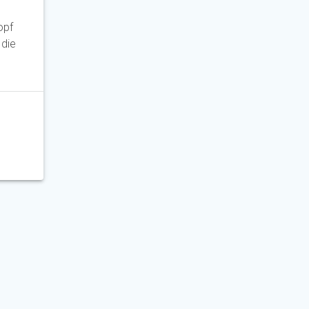
opf
 die