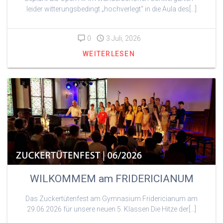
leider witterungsbedingt „hochverlegt“ in die Aula des[…]
0
3 Juli, 2026
WEITERLESEN
WILKOMMEM am FRIDERICIANUM
Das Zuckertütenfest am Gymnasium Fridericianum am
29.06.2026 für unsere neuen 5. Klassen Die Hitze der[…]