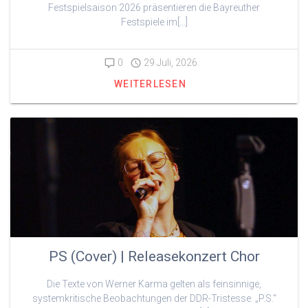
Festspielsaison 2026 präsentieren die Bayreuther
Festspiele im[…]
0
29 Juli, 2026
WEITERLESEN
PS (Cover) | Releasekonzert Chor
Die Texte von Werner Karma gelten als feinsinnige,
systemkritische Beobachtungen der DDR-Tristesse. „P.S.“