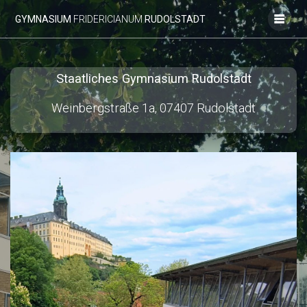
Zum
GYMNASIUM
FRIDERICIANUM
RUDOLSTADT
Inhalt
springen
Staatliches Gymnasium Rudolstadt
Weinbergstraße 1a, 07407 Rudolstadt