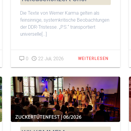
Die Texte von Werner Karma gelten als
feinsinnige, systemkritische Beobachtungen
der DDR-Tristesse. „P.S.“ transportiert
universelle[…]
0
22 Juli, 2026
WEITERLESEN