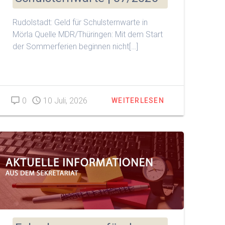
Rudolstadt: Geld für Schulsternwarte in
Mörla Quelle MDR/Thüringen: Mit dem Start
der Sommerferien beginnen nicht[…]
0
10 Juli, 2026
WEITERLESEN