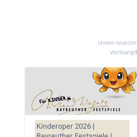
Unsere neuesten 
Wettkampfb
Kinderoper 2026 |
Bayreuther Festspiele |