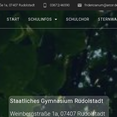
ße 1a, 07407 Rudolstadt
03672/46590
fridericianum@arcor.d
START
SCHULINFOS
SCHULCHOR
STERNWA
Staatliches Gymnasium Rudolstadt
Weinbergstraße 1a, 07407 Rudolstadt