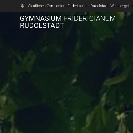
Zum
Staatliches Gymnasium Fridericianum Rudolstadt, Weinbergstra
Inhalt
GYMNASIUM
FRIDERICIANUM
springen
RUDOLSTADT