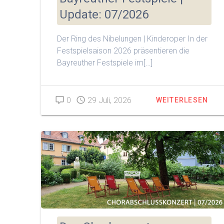
Update: 07/2026
Der Ring des Nibelungen | Kinderoper In der
Festspielsaison 2026 präsentieren die
Bayreuther Festspiele im[…]
0
29 Juli, 2026
WEITERLESEN