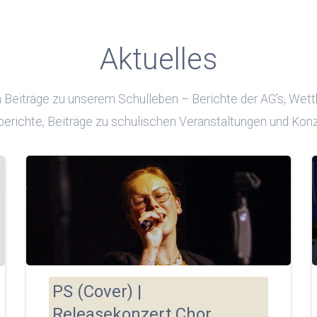
Aktuelles
Beiträge zu unserem Schulleben – Berichte der AG’s, Wett
erichte, Beiträge zu schulischen Veranstaltungen und Konz
PS (Cover) |
Releasekonzert Chor