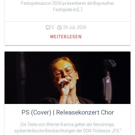
Festspielsaison 2026 präsentieren die Bayreuther
Festspiele im[…]
0
29 Juli, 2026
WEITERLESEN
PS (Cover) | Releasekonzert Chor
Die Texte von Werner Karma gelten als feinsinnige,
systemkritische Beobachtungen der DDR-Tristesse. „P.S.“