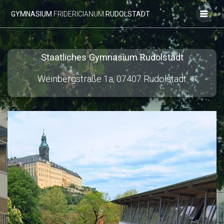
Zum
GYMNASIUM
FRIDERICIANUM
RUDOLSTADT
Inhalt
springen
Staatliches Gymnasium Rudolstadt
Weinbergstraße 1a, 07407 Rudolstadt