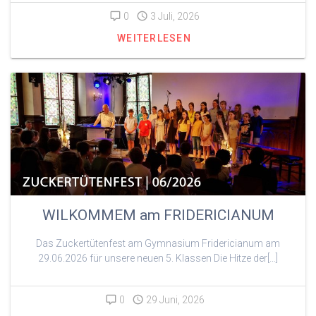
0
3 Juli, 2026
WEITERLESEN
WILKOMMEM am FRIDERICIANUM
Das Zuckertütenfest am Gymnasium Fridericianum am
29.06.2026 für unsere neuen 5. Klassen Die Hitze der[…]
0
29 Juni, 2026