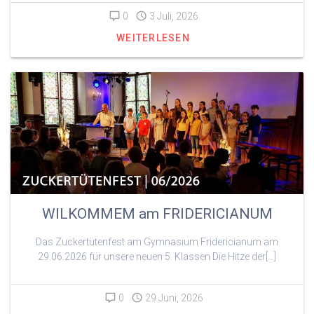
0
3 Juli, 2026
WEITERLESEN
WILKOMMEM am FRIDERICIANUM
Das Zuckertütenfest am Gymnasium Fridericianum am
29.06.2026 für unsere neuen 5. Klassen Die Hitze der[…]
0
29 Juni, 2026