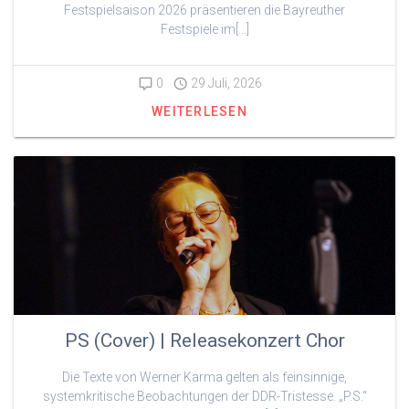
Festspielsaison 2026 präsentieren die Bayreuther
Festspiele im[…]
0
29 Juli, 2026
WEITERLESEN
PS (Cover) | Releasekonzert Chor
Die Texte von Werner Karma gelten als feinsinnige,
systemkritische Beobachtungen der DDR-Tristesse. „P.S.“