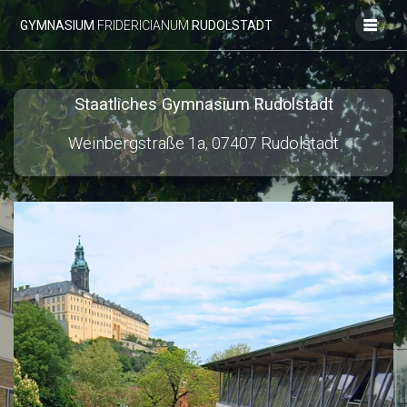
Zum
GYMNASIUM
FRIDERICIANUM
RUDOLSTADT
Inhalt
springen
Staatliches Gymnasium Rudolstadt
Weinbergstraße 1a, 07407 Rudolstadt