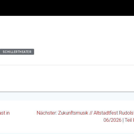
SCHILLERTHEATER
Nächster
st in
Nächster:
Zukunftsmusik // Altstadtfest Rudolst
Beitrag:
06/2026 | Teil 