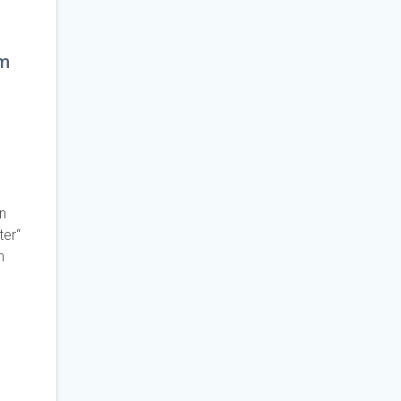
em
n
ter“
n