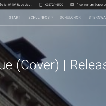
ße 1a, 07407 Rudolstadt
03672/46590
fridericianum@arcor.d
START
SCHULINFOS
SCHULCHOR
STERNWA
Blue (Cover) | Rele