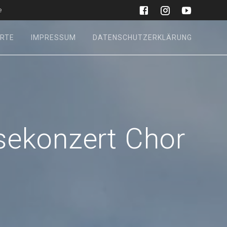
e
RTE
IMPRESSUM
DATENSCHUTZERKLÄRUNG
asekonzert Chor