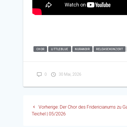
CHOR
LITTLEBLUE
NURANDIR
RELEASEKONZERT
0
30 Mai, 2026
Beitragsnavigation
Vorheriger
Vorherige:
Der Chor des Fridericianums zu Ga
Beitrag:
Teichel | 05/2026