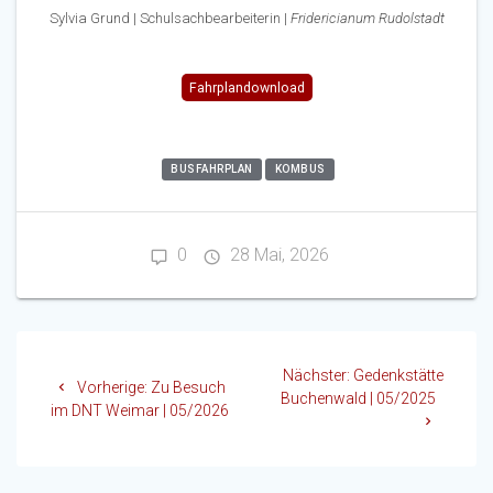
Sylvia Grund | Schulsachbearbeiterin |
Fridericianum Rudolstadt
Fahrplandownload
BUSFAHRPLAN
KOMBUS
0
28 Mai, 2026
Beitragsnavigation
Nächster
Nächster:
Gedenkstätte
Vorheriger
Vorherige:
Zu Besuch
Beitrag:
Buchenwald | 05/2025
Beitrag:
im DNT Weimar | 05/2026