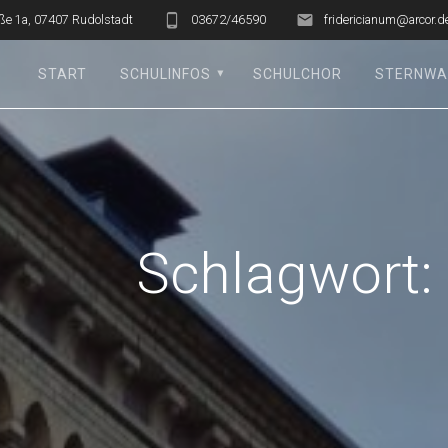
ße 1a, 07407 Rudolstadt
03672/46590
fridericianum@arcor.d
START
SCHULINFOS
SCHULCHOR
STERNWA
Schlagwort