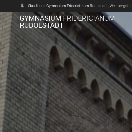
Zum
Staatliches Gymnasium Fridericianum Rudolstadt, Weinbergstra
Inhalt
GYMNASIUM
FRIDERICIANUM
springen
RUDOLSTADT