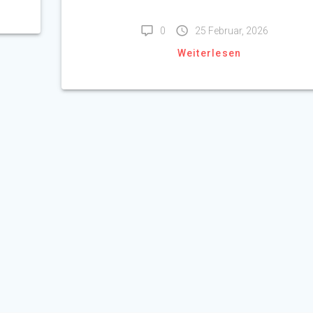
0
25 Februar, 2026
Weiterlesen
ridericianum@arcor.de
Tel. 03672/46590