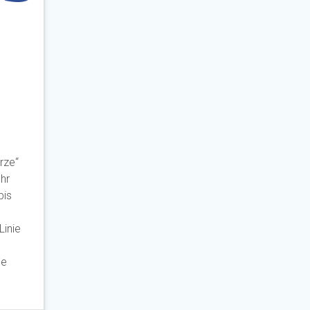
rze“
ehr
bis
Linie
ne