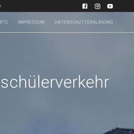
e
RTE
IMPRESSUM
DATENSCHUTZERKLÄRUNG
:
schülerverkehr