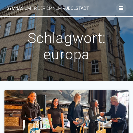
Zum
GYMNASIUM
FRIDERICIANUM
RUDOLSTADT
Inhalt
springen
Schlagwort:
europa