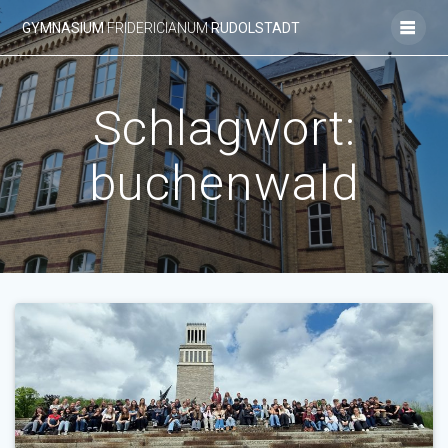
Zum
GYMNASIUM
FRIDERICIANUM
RUDOLSTADT
Inhalt
springen
Schlagwort:
buchenwald