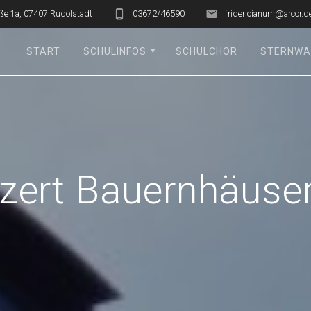
ße 1a, 07407 Rudolstadt
03672/46590
fridericianum@arcor.d
START
SCHULINFOS
SCHULCHOR
STERNWA
zert Bauernhäuse