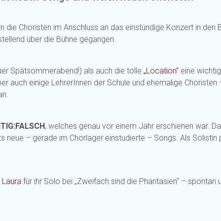
n die Choristen im Anschluss an das einstündige Konzert in de
enstellend über die Bühne gegangen.
uer Spätsommerabend!) als auch die tolle
„Location“
eine wichtig
aber auch einige LehrerInnen der Schule und ehemalige Choristen
an.
HTIG:FALSCH
, welches genau vor einem Jahr erschienen war. D
eue – gerade im Chorlager einstudierte – Songs. Als Solistin prä
d
Laura
für ihr Solo bei „Zweifach sind die Phantasien“ – spontan