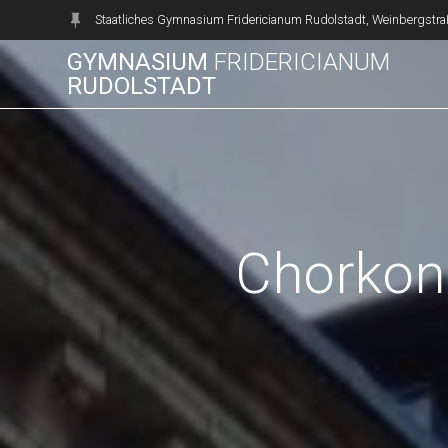
Zum
Staatliches Gymnasium Fridericianum Rudolstadt, Weinbergstra
Inhalt
GYMNASIUM
FRIDERICIANUM
springen
RUDOLSTADT
Chorkon